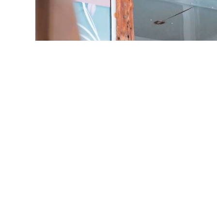
BERATUNG VOM PROFI
SKIVERLEIH IN SEEFELD
Wir haben für jeden das passende Angebot und
die passenden Skis, egal ob du Anfänger oder
ein wirklich sportlicher Skifahrer bist.